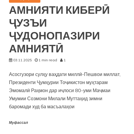
оид
АМНИЯТИ КИБЕРӢ
ба
рушди
ҶУЗЪИ
иҷтимоӣ
ҶУДОНОПАЗИРИ
АМНИЯТӢ
03.11.2025
1 min read
1
Асосгузори сулҳу ваҳдати миллӣ-Пешвои миллат,
Президенти Ҷумҳурии Тоҷикистон муҳтарам
Эмомалӣ Раҳмон дар иҷлоси 80-уми Маҷмаи
Умумии Созмони Милали Муттаҳид зимни
баромади худ ба масъалаҳои
Муфассал