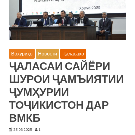
С
ЭМОМАЛИ
РАХМОНОМ
Вохуриҳо
Новости
Ҷаласаҳо
ҶАЛАСАИ САЙЁРИ
ШУРОИ ҶАМЪИЯТИИ
ҶУМҲУРИИ
ТОҶИКИСТОН ДАР
ВМКБ
25.08.2025
1