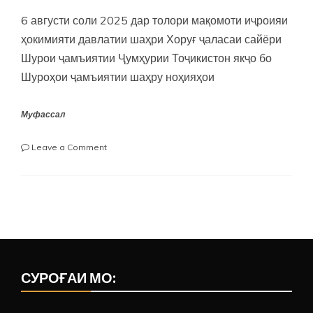
6 августи соли 2025 дар толори мақомоти иҷроияи
ҳокимияти давлатии шаҳри Хоруғ ҷаласаи сайёри
Шурои ҷамъиятии Ҷумҳурии Тоҷикистон якҷо бо
Шуроҳои ҷамъиятии шаҳру ноҳияҳои
Муфассал
on
Leave a Comment
ҶАЛАСАИ
САЙЁРИ
ШУРОИ
ҶАМЪИЯТИИ
ҶУМҲУРИИ
ТОҶИКИСТОН
ДАР
ВМКБ
СУРОҒАИ МО: