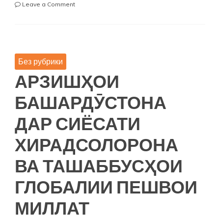
on
Leave a Comment
АМНИЯТИ
КИБЕРӢ
ҶУЗЪИ
ҶУДОНОПАЗИРИ
АМНИЯТӢ
Без рубрики
АРЗИШҲОИ
БАШАРДӮСТОНА
ДАР СИЁСАТИ
ХИРАДСОЛОРОНА
ВА ТАШАББУСҲОИ
ГЛОБАЛИИ ПЕШВОИ
МИЛЛАТ