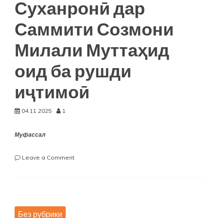
Суханронӣ дар
Саммити Созмони
Милали Муттаҳид
оид ба рушди
иҷтимоӣ
04.11.2025
1
Муфассал
on
Leave a Comment
Суханронӣ
дар
Саммити
Созмони
Милали
Без рубрики
Муттаҳид