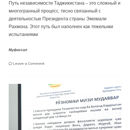
Путь независимости Таджикистана – это сложный и
многогранный процесс, тесно связанный с
деятельностью Президента страны Эмомали
Рахмона. Этот путь был наполнен как тяжелыми
испытаниями
Муфассал
on
Leave a Comment
ОТ
СЛЁЗ
И
СТРАДАНИЙ
К
ЕДИНСТВУ
И
РАЗВИТИЮ:
НА
ПУТИ
НЕЗАВИСИМОСТИ