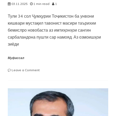
03.11.2025
1 min read
1
Тули 34 сол Ҷумҳурии Тоҷикистон ба унвони
кишвари мустақил тавонист масири таърихии
бемислро новобаста аз имтиҳонҳои сангин
сарбаландона пушти сар намояд. Аз озмоишҳои
зиёди
Муфассал
on
Leave a Comment
АРЗИШҲОИ
БАШАРДӮСТОНА
ДАР
СИЁСАТИ
ХИРАДСОЛОРОНА
ВА
ТАШАББУСҲОИ
ГЛОБАЛИИ