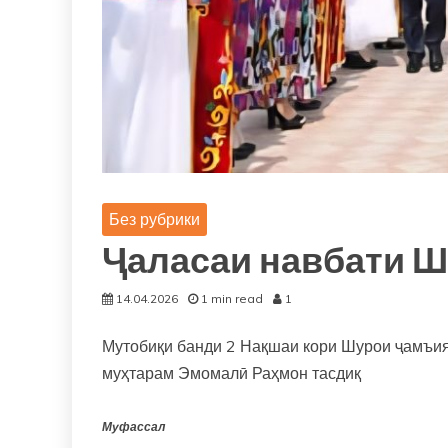
Без рубрики
Ҷаласаи навбати 
14.04.2026
1 min read
1
Мутобиқи банди 2 Нақшаи кори Шурои ҷамъият
муҳтарам Эмомалӣ Раҳмон тасдиқ
Муфассал