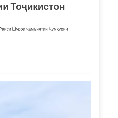
ии Тоҷикистон
и Раиси Шурои ҷамъиятии Ҷумҳурии