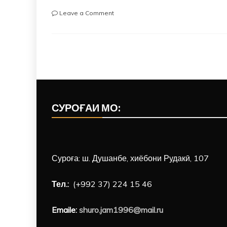
on
Leave a Comment
Ҷаласаи
навбати
Шурои
Ҷамъиятии
Ҷумҳурии
Тоҷикистон
СУРОҒАИ МО:
Суроға: ш. Душанбе, хиёбони Рудакӣ, 107
Тел.:
(+992 37) 224 15 46
Emaile:
shuro.jam1996@mail.ru