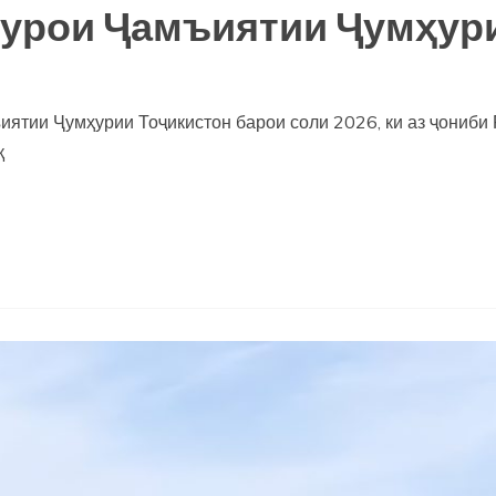
Шурои Ҷамъиятии Ҷумҳур
иятии Ҷумҳурии Тоҷикистон барои соли 2026, ки аз ҷониб
қ