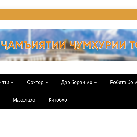
иятӣ
Сохтор
Дар бораи мо
Робита бо 
Мақолаҳо
Китобҳо