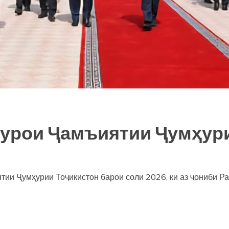
Шурои Ҷамъиятии Ҷумҳур
ии Ҷумҳурии Тоҷикистон барои соли 2026, ки аз ҷониби Р