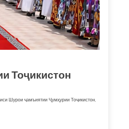
ии Тоҷикистон
аиси Шурои ҷамъиятии Ҷумҳурии Тоҷикистон,