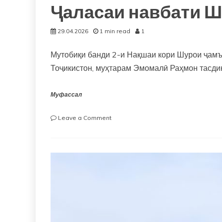
Ҷаласаи навбати 
29.04.2026
1 min read
1
Мутобиқи банди 2-и Нақшаи кори Шурои ҷамъ
Тоҷикистон, муҳтарам Эмомалӣ Раҳмон тасди
Муфассал
on
Leave a Comment
Ҷаласаи
навбати
Шурои
Ҷамъиятии
Ҷумҳурии
Тоҷикистон