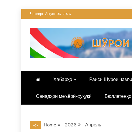
Skip
Четверг, Август 06, 2026
to
content
Хабарҳо
Раиси Шурои ҷамъ
Санадҳои меъёрӣ-ҳуқуқӣ
Бюллетенҳо
Home
2026
Апрель
->