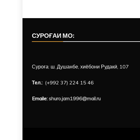
СУРОҒАИ МО:
Суроға: ш. Душанбе, хиёбони Рудакӣ, 107
Тел.:
(+992 37) 224 15 46
Emaile:
shuro.jam1996@mail.ru