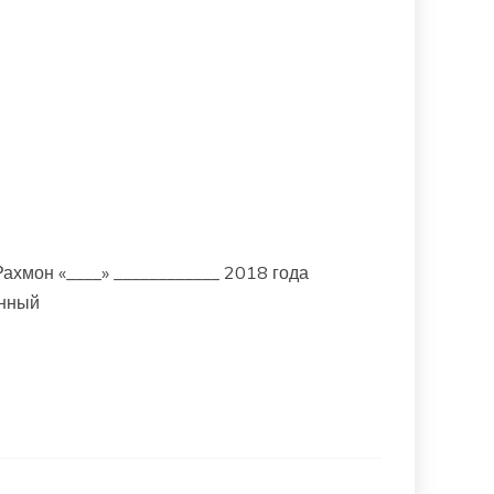
хмон «____» ____________ 2018 года
нный