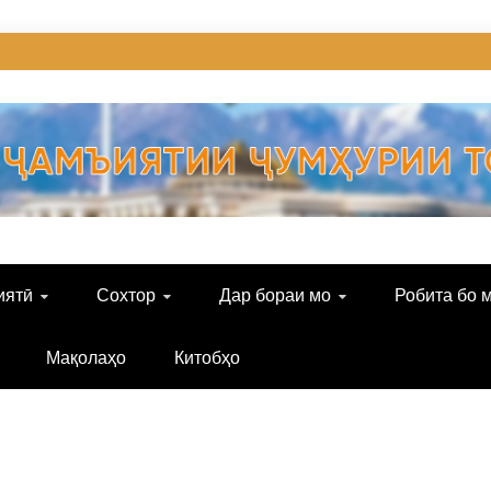
иятӣ
Сохтор
Дар бораи мо
Робита бо 
Мақолаҳо
Китобҳо