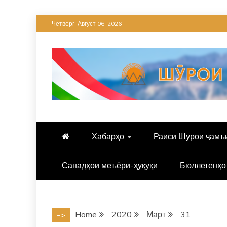
Skip
Четверг, Август 06, 2026
to
content
Хабарҳо
Раиси Шурои ҷамъ
Санадҳои меъёрӣ-ҳуқуқӣ
Бюллетенҳо
Home
2020
Март
31
->