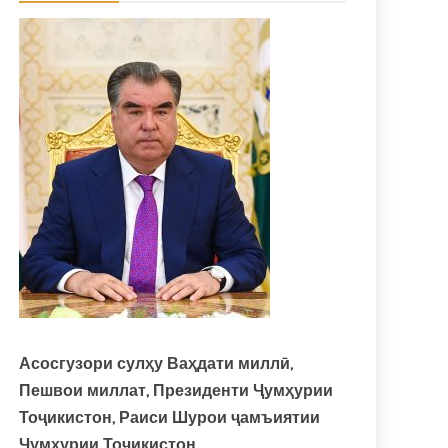
Асосгузори сулҳу Ваҳдати миллӣ,
Пешвои миллат, Президенти Ҷумҳурии
Тоҷикистон, Раиси Шурои ҷамъиятии
Ҷумҳурии Тоҷикистон