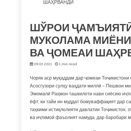
ШАҲРВАНДӢ
ШЎРОИ ҶАМЪИЯТӢ
МУКОЛАМА МИЁНИ
ВА ҶОМЕАИ ШАҲР
09.03.2021
1 min read
Чоряк аср муқаддам дар ҷомеаи Тоҷикистони 
Асосгузори сулҳу ваҳдати миллӣ – Пешвои ми
Эмомалӣ Раҳмон ташкилоти нави сиёсию иҷти
ёфт, ки тайи ин муддат бомуваффақият дар с
таҳкими истиқлолияти давлатии Тоҷикистон, э
ва иҷтимоӣ фаъолият намуда, дар баробари м