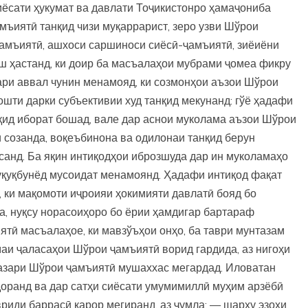
сиёсати ҳукумат ва давлати Тоҷикистонро ҳамаҷониба
ъиятӣ танқид чизи муқаррарист, зеро узви Шўрои
амъиятӣ, ашхоси саршиноси сиёсӣ-ҷамъиятӣ, зиёиёни
ш ҳастанд, ки доир ба масъалаҳои мубрами ҷомеа фикру
ари аввал чунин менамояд, ки созмонҳои аъзои Шўрои
шти дарки субъективии худ танқид мекунанд: гўё ҳадафи
қид иборат бошад, вале дар аснои муколама аъзои Шўрои
и созанда, воқеъбинона ва одилонаи танқид берун
санд. Ба яқин интиқодҳои иброзшуда дар ин муколамаҳо
уқуқбунёд мусоидат менамоянд. Ҳадафи интиқод фақат
т, ки мақомоти иҷроияи ҳокимияти давлатӣ бояд бо
, нуқсу норасоиҳоро бо ёрии ҳамдигар бартараф
тӣ масъалаҳое, ки мавзўъҳои онҳо, ба таври мунтазам
маи ҷаласаҳои Шўрои ҷамъиятӣ ворид гардида, аз нигоҳи
назари Шўрои ҷамъиятӣ мушаххас мегардад. Иловатан
доранд ва дар сатҳи сиёсати умумимиллӣ муҳим арзёбӣ
иди баррасӣ қарор мегиранд, аз ҷумла: — шарҳу эзоҳи