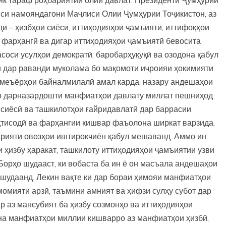
иси намояндагони Маҷлиси Олии Ҷумҳурии Тоҷикистон, аз
 – ҳизбҳои сиёсӣ, иттиҳодияҳои ҷамъиятӣ, иттифоқҳои
 фарҳангӣ ва дигар иттиҳодияҳои ҷамъиятӣ бевосита
соси усулҳои демократӣ, баробарҳуқуқӣ ва озодона қабул
 дар раванди муколама бо мақомоти иҷроияи ҳокимияти
а меъёрҳои байналмилалӣ амал карда, назару андешаҳои
бо дарназардошти манфиатҳои давлату миллат пешниҳод
 сиёсӣ ва ташкилотҳои ғайридавлатӣ дар баррасии
қтисодӣ ва фарҳангии кишвар фаъолона ширкат варзида,
арияти овозҳои иштирокчиён қабул мешаванд. Аммо ин
 ҳизбу ҳаракат, ташкилоту иттиҳодияҳои ҷамъиятии узви
Борҳо шудааст, ки вобаста ба ин ё он масъала андешаҳои
 шудаанд. Лекин вақте ки дар бораи ҳимояи манфиатҳои
момияти арзӣ, таъмини амният ва ҳифзи сулҳу субот дар
р аз мансубият ба ҳизбу созмонҳо ва иттиҳодияҳои
на манфиатҳои миллии кишварро аз манфиатҳои ҳизбӣ,