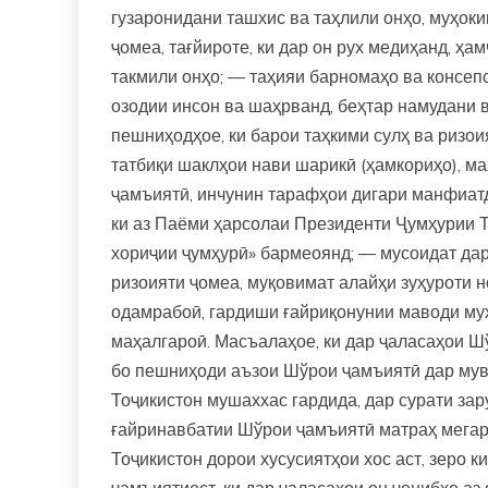
гузаронидани ташхис ва таҳлили онҳо, муҳо
ҷомеа, тағйироте, ки дар он рух медиҳанд, 
такмили онҳо; — таҳияи барномаҳо ва консепс
озодии инсон ва шаҳрванд, беҳтар намудани в
пешниҳодҳое, ки барои таҳкими сулҳ ва ризои
татбиқи шаклҳои нави шарикӣ (ҳамкориҳо), м
ҷамъиятӣ, инчунин тарафҳои дигари манфиатд
ки аз Паёми ҳарсолаи Президенти Ҷумҳурии Т
хориҷии ҷумҳурӣ» бармеоянд; — мусоидат дар 
ризоияти ҷомеа, муқовимат алайҳи зуҳуроти н
одамрабоӣ, гардиши ғайриқонунии маводи мух
маҳалгароӣ. Масъалаҳое, ки дар ҷаласаҳои Ш
бо пешниҳоди аъзои Шўрои ҷамъиятӣ дар мув
Тоҷикистон мушаххас гардида, дар сурати за
ғайринавбатии Шўрои ҷамъиятӣ матраҳ мега
Тоҷикистон дорои хусусиятҳои хос аст, зеро 
ҷамъиятиест, ки дар ҷаласаҳои он ҷонибҳо аз