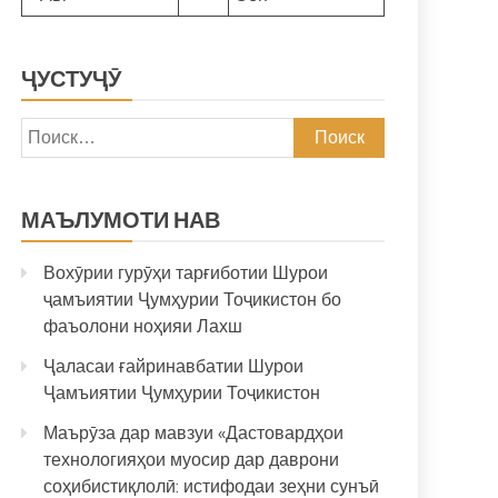
ҶУСТУҶӮ
Найти:
МАЪЛУМОТИ НАВ
Вохӯрии гурӯҳи тарғиботии Шурои
ҷамъиятии Ҷумҳурии Тоҷикистон бо
фаъолони ноҳияи Лахш
Ҷаласаи ғайринавбатии Шурои
Ҷамъиятии Ҷумҳурии Тоҷикистон
Маърӯза дар мавзуи «Дастовардҳои
технологияҳои муосир дар даврони
соҳибистиқлолӣ: истифодаи зеҳни сунъӣ