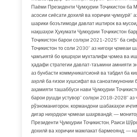
Паёми Президенти Ҷумҳурии Тоҷикистон ба М
асосии сиёсати дохилӣ ва хориҷии ҷумҳурӣ” 
шарики боэътимоди давлат иштирок ва мусо
нақшаҳои Ҳукумати Ҷумҳурии Тоҷикистон ба
Тоҷикистон барои солҳои 2021-2025” ба сиф
Тоҷикистон то соли 2030” аз нигоҳи ҷомеаи 
ҷамъиятӣ бо қишрҳои мухталифи ҷомеа ва иш
ҳадафи стратегии давлат-таъмини амнияти эн
аз бунбасти коммуникатсионӣ ва табдил ба к
аҳолӣ ба ғизои хушсифат ва саноатикунонии 
аҳамияти ташаббуси нави Ҷумҳурии Тоҷикист
барои рушди устувор” солҳои 2018-2028” аз ҷ
рўзноманигорон, кормандони шабакаҳои иҷтим
дигар ниҳодҳои ҷомеаи шаҳрвандӣ; — монитор
Президенти Ҷумҳурии Тоҷикистон, Раиси Шўр
дохилӣ ва хориҷии мамлакат бармеоянд; — на