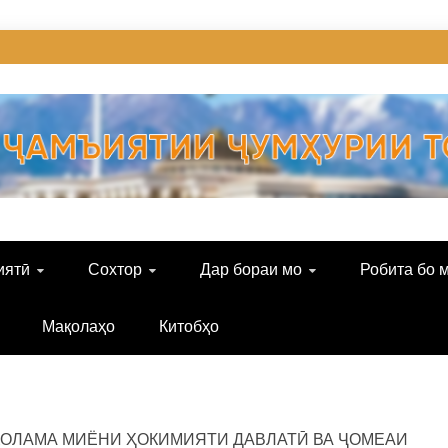
иятӣ
Сохтор
Дар бораи мо
Робита бо 
Мақолаҳо
Китобҳо
ОЛАМА МИЁНИ ҲОКИМИЯТИ ДАВЛАТӢ ВА ҶОМЕАИ