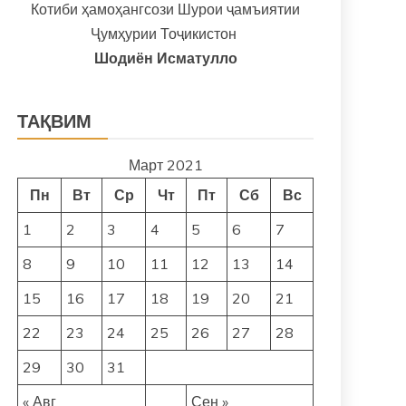
Котиби ҳамоҳангсози Шурои ҷамъиятии
Ҷумҳурии Тоҷикистон
Шодиён Исматулло
ТАҚВИМ
Март 2021
Пн
Вт
Ср
Чт
Пт
Сб
Вс
1
2
3
4
5
6
7
8
9
10
11
12
13
14
15
16
17
18
19
20
21
22
23
24
25
26
27
28
29
30
31
« Авг
Сен »