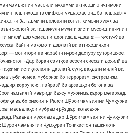
кимаи ҷамъиятии масоили муҳимми иқтисодию иҷтимоии
ҳамчунин пешниҳоди таклифҳои мушаххас оид ба пешрафту
ияҳо, ки ба таъмини волоияти қонун, ҳимояи ҳуқуқ ва
азъи экологӣ ва ташаккули муҳити зисти мусоид, инчунин
яти миллӣ дар ҷомеа нигаронида шудаанд; — ҷустуҷў ва
ахсусан байни мақомоти давлатӣ ва иттиҳодияҳои
ор; — мониторинги ҷараёни иҷрои дастуру супоришҳое,
оҷикистон «Дар бораи самтҳои асосии сиёсати дохилӣ ва
таҳкими истиқлолияти давлатӣ, сулҳ, ваҳдати миллӣ ва
оматлуби ҷомеа, мубориза бо терроризм, экстремизм,
аддир, коррупсия, пайравӣ ба арзишҳои бегона ва
ўрои ҷамъиятӣ мавриди баҳсу муҳокима қарор мегиранд,
офиқа ва бо ризоияти Раиси Шўрои ҷамъиятии Ҷумҳурии
рурат масъалаҳои мубрами рўз дар ҷаласаҳои
рданд. Раванди муколама дар Шўрои ҷамъиятии Ҷумҳурии
ки: Шӯрои ҷамъиятии Ҷумҳурии Тоҷикистон ташкилоти
 як тараф роҳбариятии олии давлат: Президенти Ҷумҳурии