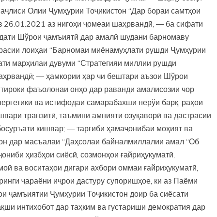
аҷлиси Олии Ҷумҳурии Тоҷикистон “Дар бораи самтҳои
аз 26.01.2021 аз нигоҳи ҷомеаи шаҳрвандӣ; — ба сифати
идати Шўрои ҷамъиятӣ дар амалӣ шудани барномаву
ррасии лоиҳаи “Барномаи миёнамуҳлати рушди Ҷумҳурии
ати марҳилаи дувуми “Стратегияи миллии рушди
шаҳрвандӣ; — ҳамкории ҳар чи бештари аъзои Шўрои
тироки фаъолонаи онҳо дар раванди амалисозии чор
ергетикӣ ва истифодаи самарабахши нерўи барқ, раҳоӣ
ишвари транзитӣ, таъмини амнияти озуқаворӣ ва дастрасии
босуръати кишвар; — тарғиби ҳамаҷонибаи моҳият ва
он дар масъалаи “Даҳсолаи байналмиллалии амал “Об
ониби ҳизбҳои сиёсӣ, созмонҳои ғайриҳукуматӣ,
оӣ ва воситаҳои дигари ахбори оммаи ғайриҳукуматӣ,
инги ҷараёни иҷрои дастуру супоришҳое, ки аз Паёми
ои ҷамъиятии Ҷумҳурии Тоҷикистон доир ба сиёсати
қши интихобот дар таҳким ва густариши демократия дар