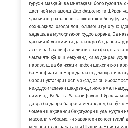
гуруҳӣ, мазҳабӣ ва минтақавӣ боло гузошта, 
дастгирӣ менамояд. Дар фаъолияти Шўрои ҷам
ҷамъиятӣ роҳбарони ташкилотҳои бонуфузи ҷ
соҳибақида, озодандеш, олимони гуногунанде
андеша ва мулоҳизаҳои худро доранд. Ба наз
ҷамъиятӣ ҳокимияти давлатиро бо дарназардо
асосӣ ва бахши фаъолияти онҳо фақат аз тан
ҷамъиятӣ кўшиш мекунанд, ки аз доираи усул
нараванд ва ба иззати нафси шахсиятҳо нара
ба манфиати эъмори давлати демократӣ ва ҳ
барои нуктагирӣ нест, мақсад аз он иборат ас
ниҳодҳои ҷомеаи шаҳрвандӣ якҷо амал намуда
намоянд. Вобаста ба вазифаҳои Шўрои ҷамъия
давра ба давра баррасӣ мегарданд, ба рўзно
ҷомеаи шаҳрвандӣ баҳогузорӣ шуда, нуқтаи 
масоили мубраме, ки характери консептуалӣ 
мешавад, дар ҷаласаҳои Шўрои ҷамъиятӣ мавр