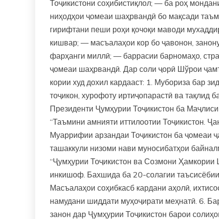
Тоҷикистони соҳибистиқлол; — ба роҳ монда
ниҳодҳои ҷомеаи шаҳрвандӣ бо мақсади таъм
гирифтани пеши роҳи қочоқи маводи мухадди
кишвар; — масъалаҳои кор бо ҷавонон, занону
фарҳанги миллӣ; — баррасии барномаҳо, стра
ҷомеаи шаҳрвандӣ. Дар соли ҷорӣ Шўрои ҷам
кории худ дохил кардааст: 1. Мубориза бар з
тоҷикон, хурофоту иртиҷопарастӣ ва тақлид 
Президенти Ҷумҳурии Тоҷикистон ба Маҷлиси 
“Таъмини амнияти иттилоотии Тоҷикистон. Ҷан
Муаррифии арзандаи Тоҷикистон ба ҷомеаи ҷ
ташаккули низоми нави муносибатҳои байнал
“Ҷумҳурии Тоҷикистон ва Созмони Ҳамкории 
инкишоф. Бахшида ба 20-солагии таъсисёбии
Масъалаҳои соҳибкасб кардани аҳолӣ, ихтисос
намудани шиддати муҳоҷирати меҳнатӣ. 6. Б
занон дар Ҷумҳурии Тоҷикистон барои солиҳо