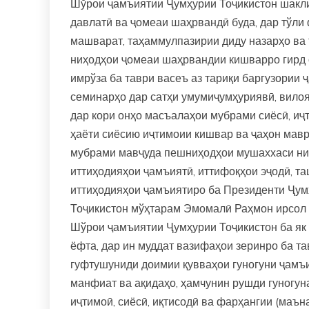
Шўрои ҷамъиятии Ҷумҳурии Тоҷикистон шакл
давлатӣ ва ҷомеаи шаҳрвандӣ буда, дар тўли
машварат, таҳаммулпазирии диду назарҳо ва 
ниҳодҳои ҷомеаи шаҳрвандии кишварро гирд 
имрўза ба таври васеъ аз тариқи баргузории 
семинарҳо дар сатҳи умумиҷумҳуриявӣ, вилоя
дар кори онҳо масъалаҳои мубрами сиёсӣ, иҷт
ҳаёти сиёсию иҷтимоии кишвар ва ҷаҳон мавр
мубрами мавҷуда пешниҳодҳои мушаххаси ниҳ
иттиҳодияҳои ҷамъиятӣ, иттифоқҳои эҷодӣ, т
иттиҳодияҳои ҷамъиятиро ба Президенти Ҷум
Тоҷикистон мўҳтарам Эмомалӣ Раҳмон ирсол 
Шўрои ҷамъиятии Ҷумҳурии Тоҷикистон ба як 
ёфта, дар ин муддат вазифаҳои зеринро ба т
гуфтушуниди доимии қувваҳои гуногуни ҷамъи
манфиат ва ақидаҳо, ҳамчунин рушди гуногу
иҷтимоӣ, сиёсӣ, иқтисодӣ ва фарҳангии (маън