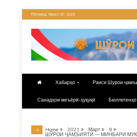
Skip
Пятница, Август 07, 2026
to
content
Хабарҳо
Раиси Шурои ҷамъ
Санадҳои меъёрӣ-ҳуқуқӣ
Бюллетенҳо
Home
2021
Март
9
->
ШЎРОИ ҶАМЪИЯТӢ — МИНБАРИ МУК