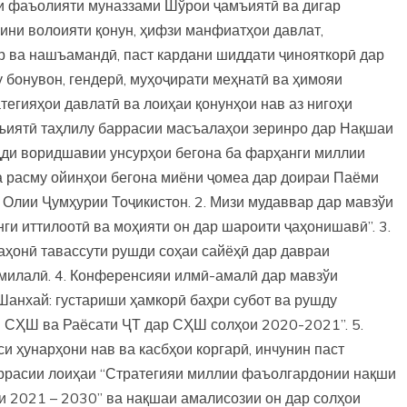
ни фаъолияти муназзами Шўрои ҷамъиятӣ ва дигар
ини волоияти қонун, ҳифзи манфиатҳои давлат,
р ва нашъамандӣ, паст кардани шиддати ҷинояткорӣ дар
 бонувон, гендерӣ, муҳоҷирати меҳнатӣ ва ҳимояи
тегияҳои давлатӣ ва лоиҳаи қонунҳои нав аз нигоҳи
ъиятӣ таҳлилу баррасии масъалаҳои зеринро дар Нақшаи
идди воридшавии унсурҳои бегона ба фарҳанги миллии
ба расму ойинҳои бегона миёни ҷомеа дар доираи Паёми
Олии Ҷумҳурии Тоҷикистон. 2. Мизи мудаввар дар мавзўи
ги иттилоотӣ ва моҳияти он дар шароити ҷаҳонишавӣ”. 3.
аҳонӣ тавассути рушди соҳаи сайёҳӣ дар давраи
милалӣ. 4. Конференсияи илмӣ-амалӣ дар мавзўи
Шанхай: густариши ҳамкорӣ баҳри субот ва рушду
 СҲШ ва Раёсати ҶТ дар СҲШ солҳои 2020-2021”. 5.
и ҳунарҳони нав ва касбҳои коргарӣ, инчунин паст
аррасии лоиҳаи “Стратегияи миллии фаъолгардонии нақши
и 2021 – 2030” ва нақшаи амалисозии он дар солҳои