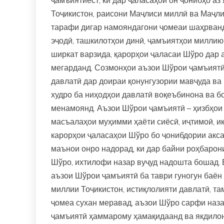
Тоҷикистон, раисони Маҷлиси миллӣ ва Маҷл
тарафи дигар намояндагони ҷомеаи шаҳрвандӣ
эҷодӣ, ташкилотҳои динӣ, ҷамъиятҳои миллию
ширкат варзида, қарорҳои ҷаласаи Шўро дар а
мегарданд. Созмонҳои аъзои Шўрои ҷамъиятӣ
давлатӣ дар доираи қонунгузории мавҷуда в
худро ба ниҳодҳои давлатӣ воқеъбинона ва 
менамоянд. Аъзои Шўрои ҷамъиятӣ – ҳизбҳои
масъалаҳои муҳимми ҳаёти сиёсӣ, иҷтимоӣ, и
карорҳои ҷаласаҳои Шўро бо ҷонибдории акс
маънои онро надорад, ки дар байни роҳбарони
Шўро, ихтилофи назар вуҷуд надошта бошад. 
аъзои Шўрои ҷамъиятӣ ба таври гуногун баён
миллии Тоҷикистон, истиқлолияти давлатӣ, та
ҷомеа сухан меравад, аъзои Шўро сарфи наза
ҷамъиятӣ ҳаммарому ҳамақидаанд ва якдило