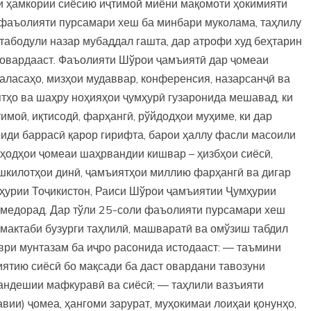
и ҳамкории сиёсию иҷтимоӣ миёни мақомоти ҳокимияти
 фаъолияти пурсамари хеш ба минбари муколама, таҳлилу
табодули назар мубаддал гашта, дар атрофи худ беҳтарин
овардааст. Фаъолияти Шўрои ҷамъиятӣ дар ҷомеаи
ҷаласаҳо, мизҳои мудаввар, конференсия, назарсанҷӣ ва
тҳо ва шаҳру ноҳияҳои ҷумҳурӣ гузаронида мешавад, ки
имоӣ, иқтисодӣ, фарҳангӣ, рўйдодҳои муҳиме, ки дар
иди баррасӣ қарор гирифта, барои ҳаллу фасли масоили
одҳои ҷомеаи шаҳрвандии кишвар – ҳизбҳои сиёсӣ,
ашкилотҳои динӣ, ҷамъиятҳои миллию фарҳангӣ ва дигар
ҳурии Тоҷикистон, Раиси Шўрои ҷамъиятии Ҷумҳурии
медорад. Дар тўли 25-соли фаъолияти пурсамари хеш
мактаби бузурги таҳлилӣ, машваратӣ ва омўзиш табдил
аври мунтазам ба иҷро расонида истодааст: — таъмини
ятию сиёсӣ бо мақсади ба даст овардани тавозуни
нандешии мафкуравӣ ва сиёсӣ; — таҳлили вазъияти
авии) ҷомеа, ҳангоми зарурат, муҳокимаи лоиҳаи қонунҳо,