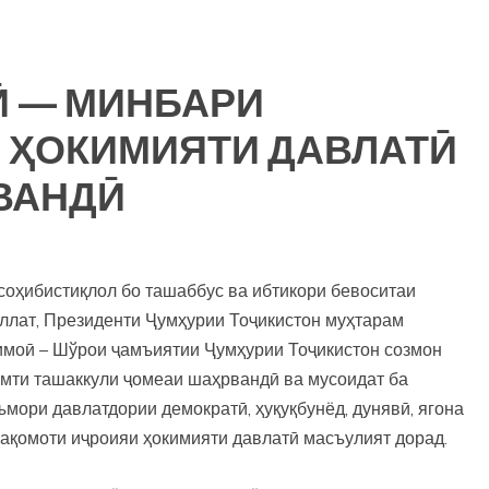
 — МИНБАРИ
 ҲОКИМИЯТИ ДАВЛАТӢ
ВАНДӢ
соҳибистиқлол бо ташаббус ва ибтикори бевоситаи
ллат, Президенти Ҷумҳурии Тоҷикистон муҳтарам
моӣ – Шўрои ҷамъиятии Ҷумҳурии Тоҷикистон созмон
амти ташаккули ҷомеаи шаҳрвандӣ ва мусоидат ба
ъмори давлатдории демократӣ, ҳуқуқбунёд, дунявӣ, ягона
ақомоти иҷроияи ҳокимияти давлатӣ масъулият дорад.