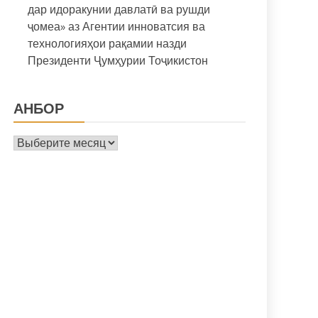
дар идоракунии давлатӣ ва рушди
ҷомеа» аз Агентии инноватсия ва
технологияҳои рақамии назди
Президенти Ҷумҳурии Тоҷикистон
АНБОР
Анбор