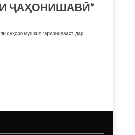
ТИ ҶАҲОНИШАВӢ”
ли онҳоро мушкил гардонидааст, дар