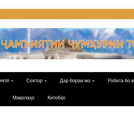
иятӣ
Сохтор
Дар бораи мо
Робита бо 
Мақолаҳо
Китобҳо