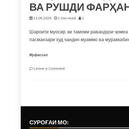
ВА РУШДИ ФАРҲА
13.05.2026
1 min read
1
Шароити муосир, ки тамоми равандҳои ҷомеа 
пасманзари худ чандин муаммо ва мураккаби
Муфассал
on
Leave a Comment
“ТАҚВИЯТИ
ХУДШИНОСИИ
МИЛЛӢ,
БАРХУРДИ
ТАМАДДУНҲО
ВА
РУШДИ
ФАРҲАНГИ
МИЛЛӢ
СУРОҒАИ МО:
ДАР