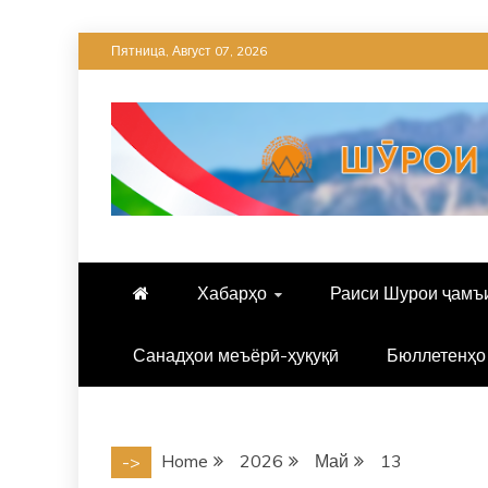
Skip
Пятница, Август 07, 2026
to
content
Хабарҳо
Раиси Шурои ҷамъ
Санадҳои меъёрӣ-ҳуқуқӣ
Бюллетенҳо
Home
2026
Май
13
->