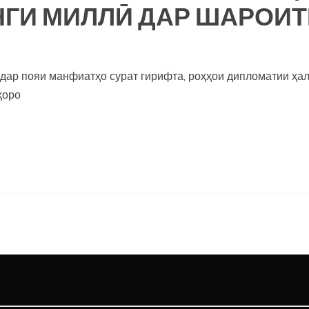
НГИ МИЛЛӢ ДАР ШАРОИ
дар пояи манфиатҳо сурат гирифта, роҳҳои дипломатии ҳал
ҳоро