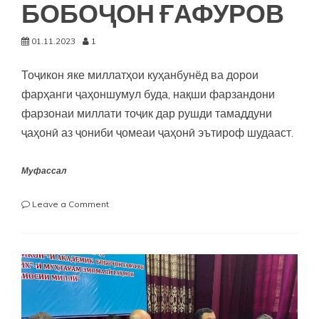
БОБОҶОН ҒАФУРОВ
01.11.2023
1
Тоҷикон яке миллатҳои куҳанбунёд ва дорои
фарҳанги ҷаҳоншумул буда, нақши фарзандони
фарзонаи миллати тоҷик дар рушди тамаддуни
ҷаҳонӣ аз ҷониби ҷомеаи ҷаҳонӣ эътироф шудааст.
Муфассал
on
Leave a Comment
“НАҚШИ
АСАРҲОИ
“ТОҶИКОНИ
”
–
И
АКАДЕМИК
Б.