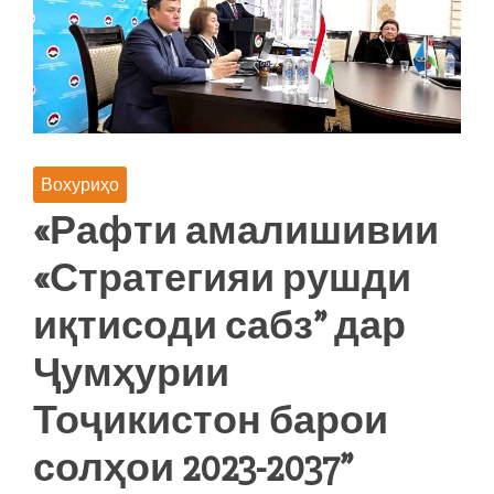
ТОҶИКИСТОН
БАРОИ
СОЛИ
2023-
2037»
Вохуриҳо
«Рафти амалишивии
«Стратегияи рушди
иқтисоди сабз” дар
Ҷумҳурии
Тоҷикистон барои
солҳои 2023-2037”