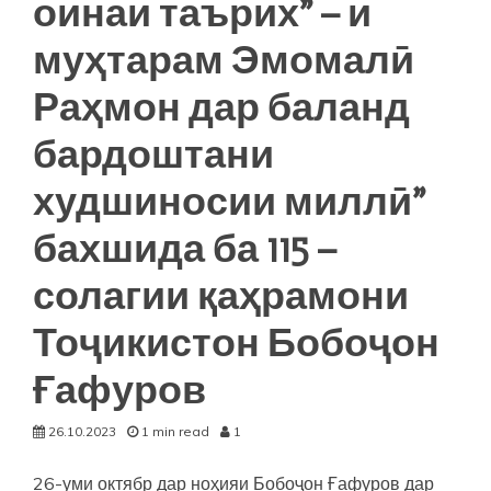
оинаи таърих” – и
ТОҶИКИСТОН
БОБОҶОН
муҳтарам Эмомалӣ
ҒАФУРОВ
Раҳмон дар баланд
бардоштани
худшиносии миллӣ”
бахшида ба 115 –
солагии қаҳрамони
Тоҷикистон Бобоҷон
Ғафуров
26.10.2023
1 min read
1
26-уми октябр дар ноҳияи Бобоҷон Ғафуров дар