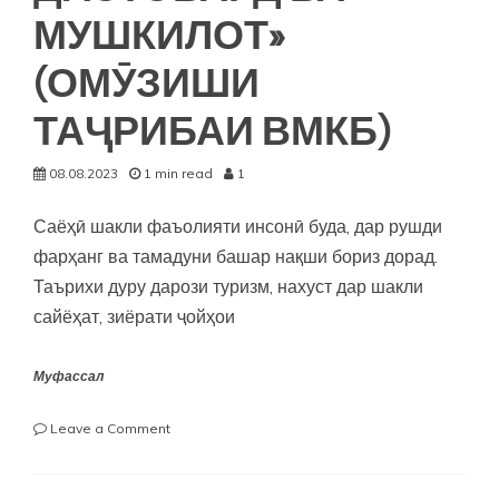
МУШКИЛОТ»
(ОМӮЗИШИ
ТАҶРИБАИ ВМКБ)
08.08.2023
1 min read
1
Саёҳӣ шакли фаъолияти инсонӣ буда, дар рушди
фарҳанг ва тамадуни башар нақши бориз дорад.
Таърихи дуру дарози туризм, нахуст дар шакли
сайёҳат, зиёрати ҷойҳои
Муфассал
on
Leave a Comment
«РУШДИ
СОҲАИ
САЁҲӢ