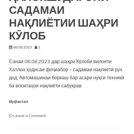
САДАМАИ
НАҚЛИЁТИИ ШАҲРИ
КӮЛОБ
08.08.2023
1
Санаи 06.08.2023 дар шаҳри Кӯлоби вилояти
Хатлон ҳодисаи фоҷиабор – садамаи нақлиётӣ рух
дод. Автомашинаи боркаш бар асари нуқси техникӣ
ба воситаҳои нақлиёти сабукрав
Муфассал
on
Leave a Comment
ИЗҲОРИ
ТАСАЛЛӢ
БА