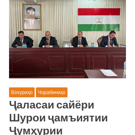
АҲЛИ
ХОНАВОДАИ
ШАХСОНИ
ҲАЛОКШУДАИ
БАР
АСАРИ
БОРИДАНИ
БОРОНИ
ЗИЁД
ВА
РУХ
ДОДАНИ
ОФАТИ
ТАБИӢ
Вохуриҳо
Чорабиниҳо
Ҷаласаи сайёри
Шурои ҷамъиятии
Ҷумҳурии