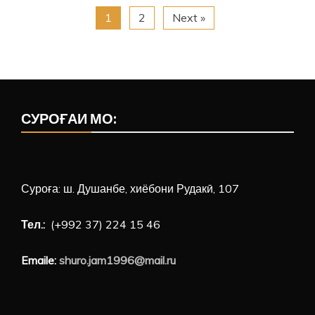
ХОНАВОДАИ
1
2
Next »
ҲАЛОКШУДАГОНИ
САДАМАИ
НАҚЛИЁТИИ
ШАҲРИ
КӮЛОБ
СУРОҒАИ МО:
Суроға: ш. Душанбе, хиёбони Рудакӣ, 107
Тел.:
(+992 37) 224 15 46
Emaile:
shuro.jam1996@mail.ru