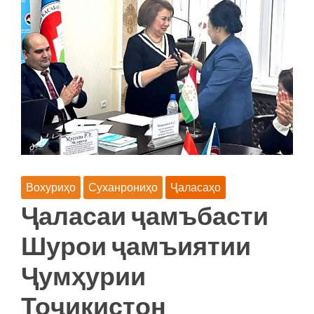
Вохуриҳо
Суханрониҳо
Ҷаласаҳо
Ҷаласаи ҷамъбасти
Шурои ҷамъиятии
Ҷумҳурии
Тоҷикистон