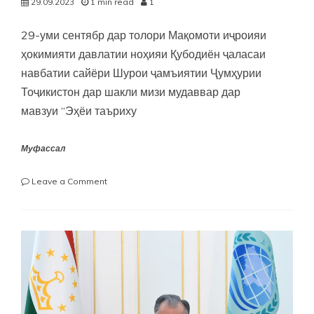
29.09.2023
1 min read
1
29-уми сентябр дар толори Мақомоти иҷроияи
ҳокимияти давлатии ноҳияи Қубодиён ҷаласаи
навбатии сайёри Шурои ҷамъиятии Ҷумҳурии
Тоҷикистон дар шакли мизи мудаввар дар
мавзуи “Эҳёи таъриху
Муфассал
on
Leave a Comment
ЭҲЁИ
ТАЪРИХУ
ФАРҲАНГИ
БОСТОНӢ
ДАР
ҶУМҲУРИИ
ТОҶИКИСТОН