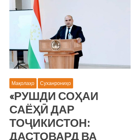
Тоҷикистон
дар
ноҳияи
Файзобод
Мақолаҳо
Суханрониҳо
«РУШДИ СОҲАИ
САЁҲӢ ДАР
ТОҶИКИСТОН:
ДАСТОВАРД ВА