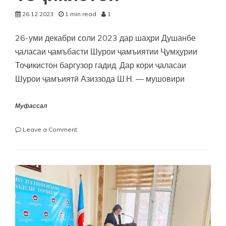
26.12.2023
1 min read
1
26-уми декабри соли 2023 дар шаҳри Душанбе
ҷаласаи ҷамъбасти Шурои ҷамъиятии Ҷумҳурии
Тоҷикистон баргузор гадид. Дар кори ҷаласаи
Шурои ҷамъиятӣ Азиззода Ш.Н. — мушовири
Муфассал
on
Leave a Comment
Ҷаласаи
ҷамъбасти
Шурои
ҷамъиятии
Ҷумҳурии
Тоҷикистон