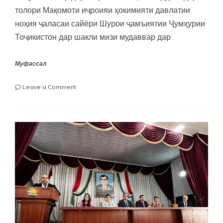
толори Мақомоти иҷроияи ҳокимияти давлатии
ноҳия ҷаласаи сайёри Шурои ҷамъиятии Ҷумҳурии
Тоҷикистон дар шакли мизи мудаввар дар
Муфассал
on
Leave a Comment
“Нақши
асарҳои
“Тоҷикони
”
–
и
академик
Б.
Ғафуров
ва
“Тоҷикон
дар
оинаи