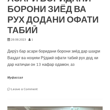
БОРОНИ ЗИЁД ВА
РУХ ДОДАНИ ОФАТИ
ТАБИӢ
28.08.2023
1
Дирӯз бар асари боридани борони зиёд дар шаҳри
Ваҳдат ва ноҳияи Рӯдакӣ офати табиӣ рух дод, ки
дар натиҷаи он 13 нафар одамон, аз
Муфассал
on
Leave a Comment
ҲАМДАРДИИ
ПЕШВОИ
МИЛЛАТ
БА