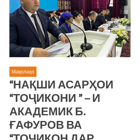
Тоҷикистон
барои
солҳои
2023-
2037”
Мақолаҳо
“НАҚШИ АСАРҲОИ
“ТОҶИКОНИ ” – И
АКАДЕМИК Б.
ҒАФУРОВ ВА
“ТОҶИКОН ДАР