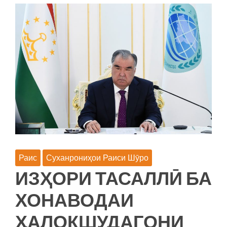
ДАР
ТОҶИКИСТОН:
ДАСТОВАРД
ВА
МУШКИЛОТ»
(ОМӮЗИШИ
ТАҶРИБАИ
ВМКБ)
Раис
Суханрониҳои Раиси Шӯро
ИЗҲОРИ ТАСАЛЛӢ БА
ХОНАВОДАИ
ҲАЛОКШУДАГОНИ