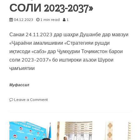
СОЛИ 2023-2037»
04.12.2023
1 min read
1
Санаи 24.11.2023 дар шаҳри Душанбе дар мавзуи
«Ҷараёни амалишивии «Стратегияи рушди
иқтисоди «сабз» дар Ҷумҳурии Тоҷикистон барои
соли 2023-2037» бо иштироки аъзои Шурои
ҷамъиятии
Муфассал
on
Leave a Comment
«СТРАТЕГИЯИ
РУШДИ
ИҚТИСОДИ
«САБЗ»
ДАР
ҶУМҲУРИИ