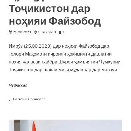
Тоҷикистон дар
ноҳияи Файзобод
25.08.2023
1 min read
1
Имрӯз (25.08.2023) дар ноҳияи Файзобод дар
толори Мақомоти иҷроияи ҳокимияти давлатии
ноҳия ҷаласаи сайёри Шурои ҷамъиятии Ҷумҳурии
Тоҷикистон дар шакли мизи мудаввар дар мавзуи
Муфассал
on
Leave a Comment
Ҷаласаи
сайёри
Шурои
ҷамъиятии
Ҷумҳурии