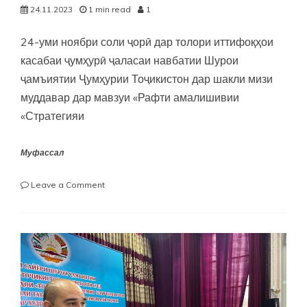
24.11.2023
1 min read
1
24-уми ноябри соли ҷорӣ дар толори иттифоқҳои
касабаи ҷумҳурӣ ҷаласаи навбатии Шурои
ҷамъиятии Ҷумҳурии Тоҷикистон дар шакли мизи
муддавар дар мавзуи «Рафти амалишивии
«Стратегияи
Муфассал
on
Leave a Comment
«Рафти
амалишивии
«Стратегияи
рушди
иқтисоди
сабз”
дар
Ҷумҳурии