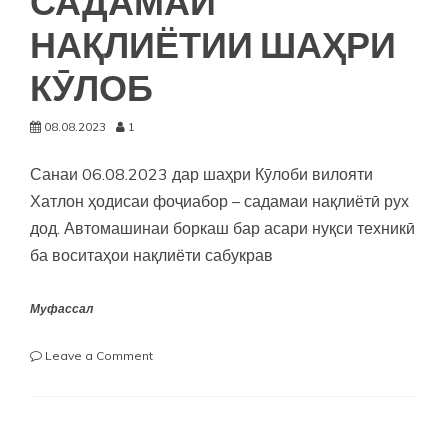
САДАМАИ
НАҚЛИЁТИИ ШАҲРИ
КӮЛОБ
08.08.2023
1
Санаи 06.08.2023 дар шаҳри Кӯлоби вилояти
Хатлон ҳодисаи фоҷиабор – садамаи нақлиётӣ рух
дод. Автомашинаи боркаш бар асари нуқси техникӣ
ба воситаҳои нақлиёти сабукрав
Муфассал
on
Leave a Comment
ИЗҲОРИ
ТАСАЛЛӢ
БА
ХОНАВОДАИ