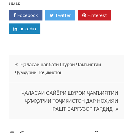
SHARE
Facebook
Twitter
Pinterest
Linkedin
Навигация
Ҷаласаи навбати Шурои Ҷамъиятии
Ҷумҳурии Тоҷикистон
по
записям
ҶАЛАСАИ САЙЁРИ ШУРОИ ҶАМЪИЯТИИ
ҶУМҲУРИИ ТОҶИКИСТОН ДАР НОҲИЯИ
РАШТ БАРГУЗОР ГАРДИД