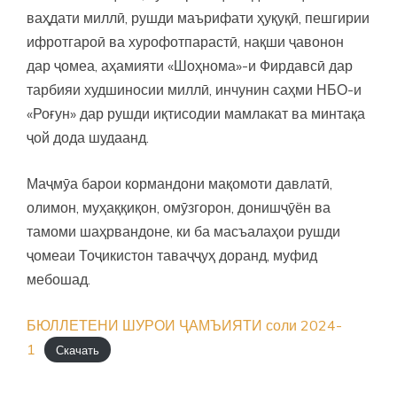
ваҳдати миллӣ, рушди маърифати ҳуқуқӣ, пешгирии
ифротгароӣ ва хурофотпарастӣ, нақши ҷавонон
дар ҷомеа, аҳамияти «Шоҳнома»-и Фирдавсӣ дар
тарбияи худшиносии миллӣ, инчунин саҳми НБО-и
«Роғун» дар рушди иқтисодии мамлакат ва минтақа
ҷой дода шудаанд.
Маҷмӯа барои кормандони мақомоти давлатӣ,
олимон, муҳаққиқон, омӯзгорон, донишҷӯён ва
тамоми шаҳрвандоне, ки ба масъалаҳои рушди
ҷомеаи Тоҷикистон таваҷҷуҳ доранд, муфид
мебошад.
БЮЛЛЕТЕНИ ШУРОИ ҶАМЪИЯТИ соли 2024-
1
Скачать