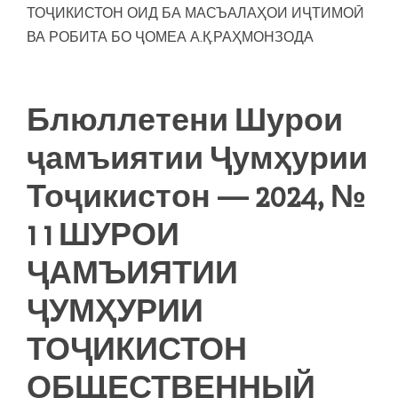
ТОҶИКИСТОН ОИД БА МАСЪАЛАҲОИ ИҶТИМОӢ
ВА РОБИТА БО ҶОМЕА А.Қ.РАҲМОНЗОДА
Блюллетени Шурои
ҷамъиятии Ҷумҳурии
Тоҷикистон — 2024, №
1 1 ШУРОИ
ҶАМЪИЯТИИ
ҶУМҲУРИИ
ТОҶИКИСТОН
ОБЩЕСТВЕННЫЙ