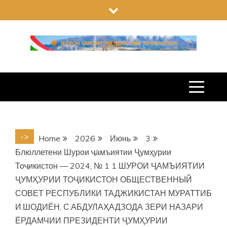
Skip
to
content
->
Home
2026
Июнь
3
Блюллетени Шурои ҷамъиятии Ҷумҳурии
Тоҷикистон — 2024, № 1 1 ШУРОИ ҶАМЪИЯТИИ
ҶУМҲУРИИ ТОҶИКИСТОН ОБЩЕСТВЕННЫЙ
СОВЕТ РЕСПУБЛИКИ ТАДЖИКИСТАН МУРАТТИБ
И.ШОДИЁН, С.АБДУЛАҲАДЗОДА ЗЕРИ НАЗАРИ
ЁРДАМЧИИ ПРЕЗИДЕНТИ ҶУМҲУРИИ