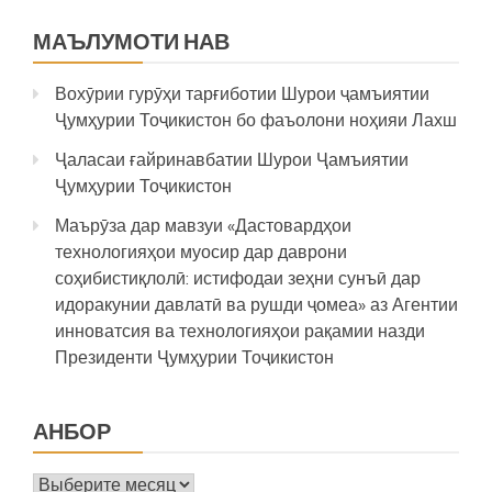
МАЪЛУМОТИ НАВ
Вохӯрии гурӯҳи тарғиботии Шурои ҷамъиятии
Ҷумҳурии Тоҷикистон бо фаъолони ноҳияи Лахш
Ҷаласаи ғайринавбатии Шурои Ҷамъиятии
Ҷумҳурии Тоҷикистон
Маърӯза дар мавзуи «Дастовардҳои
технологияҳои муосир дар даврони
соҳибистиқлолӣ: истифодаи зеҳни сунъӣ дар
идоракунии давлатӣ ва рушди ҷомеа» аз Агентии
инноватсия ва технологияҳои рақамии назди
Президенти Ҷумҳурии Тоҷикистон
АНБОР
Анбор