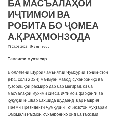
БА МАСЪАЛАҲОИ
ИҶТИМОӢ ВА
РОБИТА БО ҶОМЕА
А.Қ.РАҲМОНЗОДА
03.06.2026
1 min read
Тавсифи мухтасар
Бюллетени Шурои ҷамъиятии Ҷумҳурии Тоҷикистон
(№1, соли 2024) маҷмӯаи мавод, суханрониҳо ва
гузоришҳои расмиро дар бар мегирад, ки ба
масъалаҳои муҳими сиёсӣ, иҷтимоӣ, фарҳангӣ ва
ҳуқуқии кишвар бахшида шудаанд. Дар нашрия
Паёми Президенти Ҷумҳурии Тоҷикистон муҳтарам
Эмомалӣ Раҳмон, суханрониҳо оид ба таҳкими