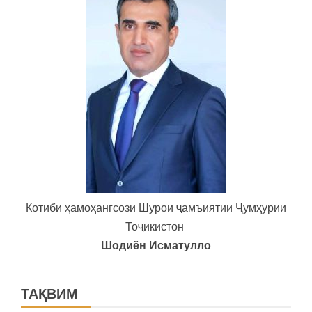
Котиби ҳамоҳангсози Шурои ҷамъиятии Ҷумҳурии
Тоҷикистон
Шодиён Исматулло
ТАҚВИМ