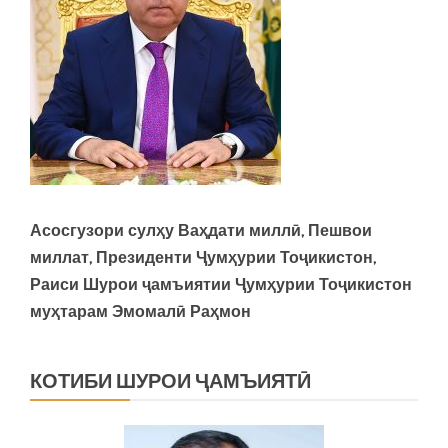
Асосгузори сулҳу Ваҳдати миллӣ, Пешвои
миллат, Президенти Ҷумҳурии Тоҷикистон,
Раиси Шурои ҷамъиятии Ҷумҳурии Тоҷикистон
муҳтарам Эмомалӣ Раҳмон
КОТИБИ ШУРОИ ҶАМЪИЯТӢ