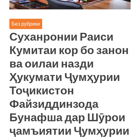
Без рубрики
Суханронии Раиси
Кумитаи кор бо занон
ва оилаи назди
Ҳукумати Ҷумҳурии
Тоҷикистон
Файзиддинзода
Бунафша дар Шӯрои
ҷамъиятии Ҷумҳурии