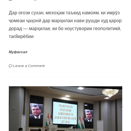
Дар оғози сухан, мехоҳам таъкид намоям, ки имрӯз
ҷомеаи ҷаҳонӣ дар марҳилаи нави рушди худ қарор
дорад — марҳилае, ки бо ноустувории геополитикӣ,
тағйирёбии
Муфассал
on
Leave a Comment
БАРОМАДИ
РАИСИ
КУМИТАИ
КОР
БО
ҶАВОНОН
ВА
ВАРЗИШИ
НАЗДИ
ҲУКУМАТИ
ҶУМҲУРИИ