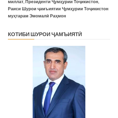
миллат, Президенти Ҷумҳурии Тоҷикистон,
Раиси Шурои ҷамъиятии Ҷумҳурии Тоҷикистон
муҳтарам Эмомалӣ Раҳмон
КОТИБИ ШУРОИ ҶАМЪИЯТӢ