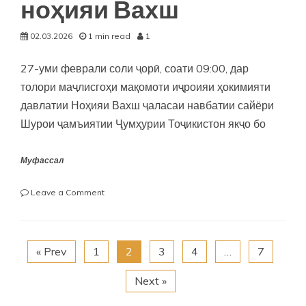
ноҳияи Вахш
02.03.2026
1 min read
1
27-уми феврали соли ҷорӣ, соати 09:00, дар
толори маҷлисгоҳи мақомоти иҷроияи ҳокимияти
давлатии Ноҳияи Вахш ҷаласаи навбатии сайёри
Шурои ҷамъиятии Ҷумҳурии Тоҷикистон якҷо бо
Муфассал
on
Leave a Comment
Ҷаласаи
сайёри
Шурои
ҷамъиятии
« Prev
1
2
3
4
…
7
Ҷумҳурии
Тоҷикистон
Next »
дар
ноҳияи