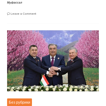
Муфассал
on
Leave a Comment
Ҷаласаи
навбати
Шурои
Ҷамъиятии
Ҷумҳурии
Тоҷикистон
Без рубрики