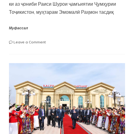
ки аз ҷониби Раиси Шурои ҷамъиятии Ҷумҳурии
Тоҷикистон, муҳтарам Эмомалӣ Раҳмон тасдиқ
Муфассал
on
Leave a Comment
Ҷаласаи
навбати
Шурои
Ҷамъиятии
Ҷумҳурии
Тоҷикистон