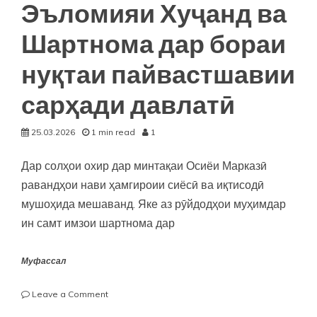
Эъломияи Хуҷанд ва
Шартнома дар бораи
нуқтаи пайвастшавии
сарҳади давлатӣ
25.03.2026
1 min read
1
Дар солҳои охир дар минтақаи Осиёи Марказӣ
равандҳои нави ҳамгироии сиёсӣ ва иқтисодӣ
мушоҳида мешаванд. Яке аз рӯйдодҳои муҳимдар
ин самт имзои шартнома дар
Муфассал
on
Leave a Comment
Шаш