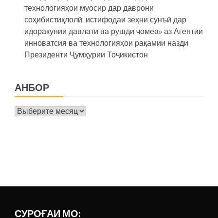
технологияҳои муосир дар даврони
соҳибистиқлолӣ: истифодаи зеҳни сунъӣ дар
идоракунии давлатӣ ва рушди ҷомеа» аз Агентии
инноватсия ва технологияҳои рақамии назди
Президенти Ҷумҳурии Тоҷикистон
АНБОР
Анбор
СУРОҒАИ МО: