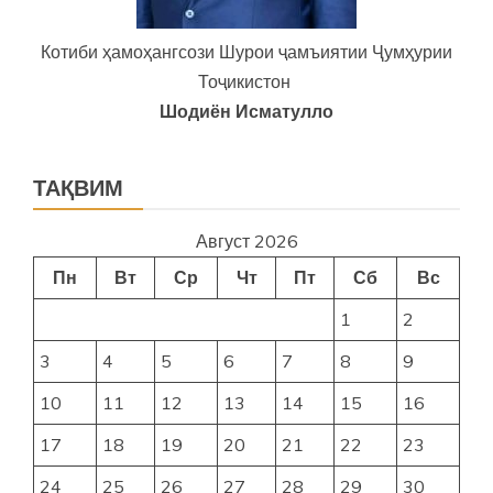
Котиби ҳамоҳангсози Шурои ҷамъиятии Ҷумҳурии
Тоҷикистон
Шодиён Исматулло
ТАҚВИМ
Август 2026
Пн
Вт
Ср
Чт
Пт
Сб
Вс
1
2
3
4
5
6
7
8
9
10
11
12
13
14
15
16
17
18
19
20
21
22
23
24
25
26
27
28
29
30