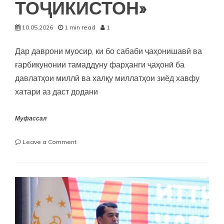
ТОҶИКИСТОН»
10.05.2026
1 min read
1
Дар даврони муосир, ки бо сабаби ҷаҳонишавӣ ва
ғарбикунонии тамаддуну фарҳанги ҷаҳонӣ ба
давлатҳои миллӣ ва халқу миллатҳои зиёд хавфу
хатари аз даст додани
Муфассал
on
Leave a Comment
«МЕРОСИ
НИЁГОН
ВА
ТАҚВИЯТИ
ХУДШИНОСИЮ
ХУДОГОҲӢ
ДАР
ЗАМОНИ