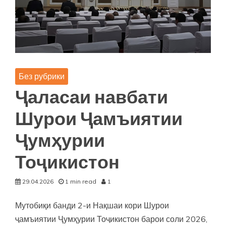
ТОҶИКИСТОН
Гулаҳмадзода
Зулфиқор
Аҳмад
ДАР
ҶАЛАСАИ
НАВБАТИИ
Без рубрики
САЙЁРИ
ШУРОИ
Ҷаласаи навбати
ҶАМЪИЯТИИ
ҶУМҲУРИИ
Шурои Ҷамъиятии
ТОҶИКИСТОН
ДАР
Ҷумҳурии
ШАҲРИ
КУЛОБ
Тоҷикистон
29.04.2026
1 min read
1
Мутобиқи банди 2-и Нақшаи кори Шурои
ҷамъиятии Ҷумҳурии Тоҷикистон барои соли 2026,