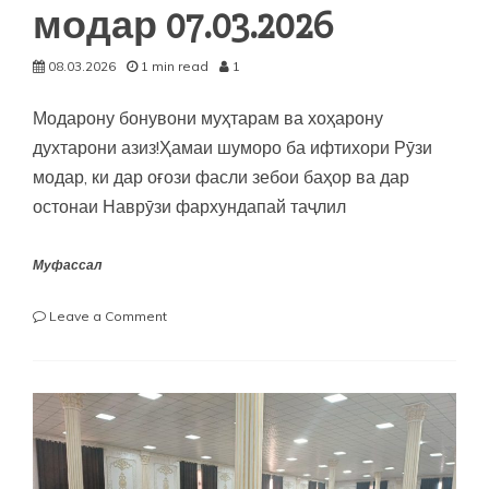
модар 07.03.2026
08.03.2026
1 min read
1
Модарону бонувони муҳтарам ва хоҳарону
духтарони азиз!Ҳамаи шуморо ба ифтихори Рӯзи
модар, ки дар оғози фасли зебои баҳор ва дар
остонаи Наврӯзи фархундапай таҷлил
Муфассал
on
Leave a Comment
Паёми
шодбошӣ
ба
муносибати
Рӯзи
модар
07.03.2026