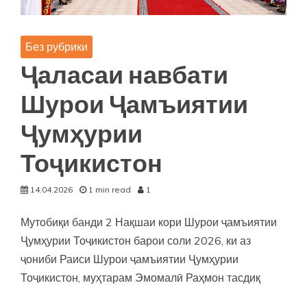
Без рубрики
Ҷаласаи навбати
Шурои Ҷамъиятии
Ҷумҳурии
Тоҷикистон
14.04.2026
1 min read
1
Мутобиқи банди 2 Нақшаи кори Шурои ҷамъиятии
Ҷумҳурии Тоҷикистон барои соли 2026, ки аз
ҷониби Раиси Шурои ҷамъиятии Ҷумҳурии
Тоҷикистон, муҳтарам Эмомалӣ Раҳмон тасдиқ