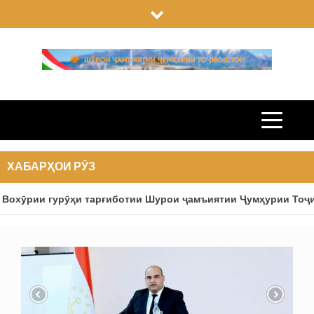
Skip
to
content
ХАБАРҲОИ РӮЗ
охӯрии гурӯҳи тарғиботии Шурои ҷамъиятии Ҷумҳурии Тоҷик