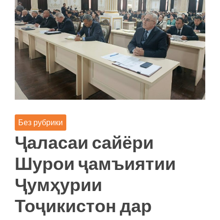
Без рубрики
Ҷаласаи сайёри
Шурои ҷамъиятии
Ҷумҳурии
Тоҷикистон дар