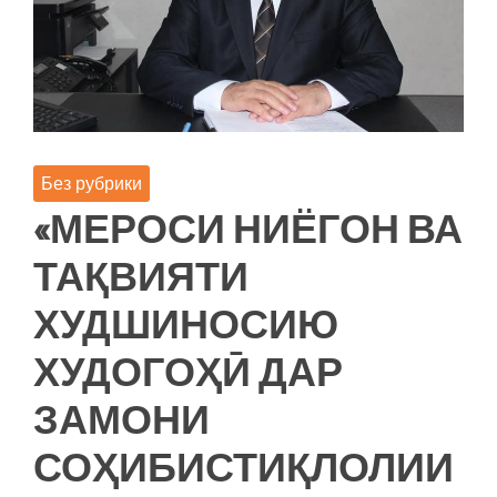
ШАРОИТИ
ҶАҲОНИШАВӢ”
Без рубрики
«МЕРОСИ НИЁГОН ВА
ТАҚВИЯТИ
ХУДШИНОСИЮ
ХУДОГОҲӢ ДАР
ЗАМОНИ
СОҲИБИСТИҚЛОЛИИ