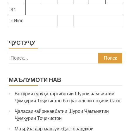
31
« Июл
ҶУСТУҶӮ
Найти:
МАЪЛУМОТИ НАВ
Вохӯрии гурӯҳи тарғиботии Шурои ҷамъиятии
Ҷумҳурии Тоҷикистон бо фаъолони ноҳияи Лахш
Ҷаласаи ғайринавбатии Шурои Ҷамъиятии
Ҷумҳурии Тоҷикистон
Маърӯза дар мавзуи «Дастовардҳои