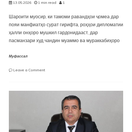
13.05.2026
1 min read
1
Шароити муосир, ки тамоми равандҳои ҷомеа дар
пояи манфиатҳо сурат гирифта, роҳҳои дипломатии
ҳалли онҳоро мушкил гардонидааст, дар
пасманзари худ чандин муаммо ва мураккабиҳоро
Муфассал
on
Leave a Comment
“ТАҚВИЯТИ
ХУДШИНОСИИ
МИЛЛӢ,
БАРХУРДИ
ТАМАДДУНҲО
ВА
РУШДИ
ФАРҲАНГИ
МИЛЛӢ
ДАР