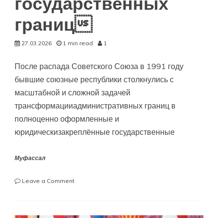
государственных
границ
27.03.2026
1 min read
1
После распада Советского Союза в 1991 году
бывшие союзные республики столкнулись с
масштабной и сложной задачей
трансформацииадминистративных границ в
полноценно оформленные и
юридическизакреплённые государственные
Муфассал
on
Leave a Comment
Стратегическая
роль
Эмомали