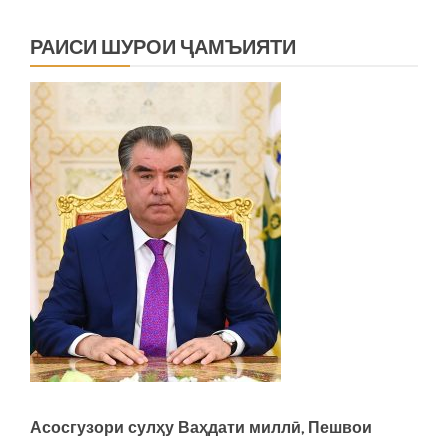
Вахш
РАИСИ ШУРОИ ҶАМЪИЯТИ
Асосгузори сулҳу Ваҳдати миллӣ, Пешвои