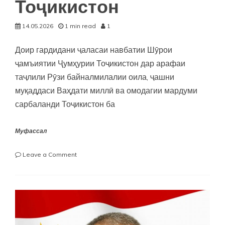
Тоҷикистон
14.05.2026
1 min read
1
Доир гардидани ҷаласаи навбатии Шӯрои
ҷамъиятии Ҷумҳурии Тоҷикистон дар арафаи
таҷлили Рӯзи байналмилалии оила, ҷашни
муқаддаси Ваҳдати миллӣ ва омодагии мардуми
сарбаланди Тоҷикистон ба
Муфассал
on
Leave a Comment
Суханронии
Раиси
Кумитаи
кор
бо
занон
ва